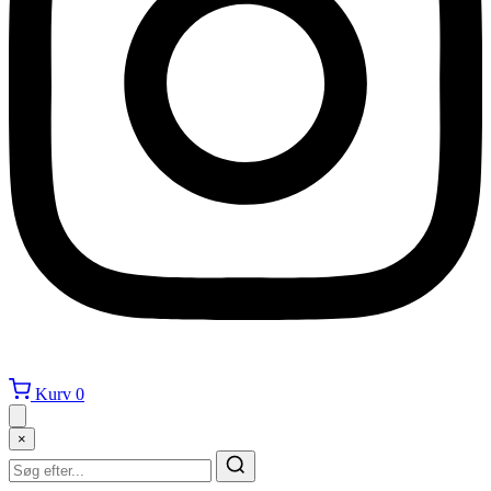
Kurv
0
×