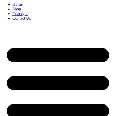
Home
Shop
Coat type
Contact Us