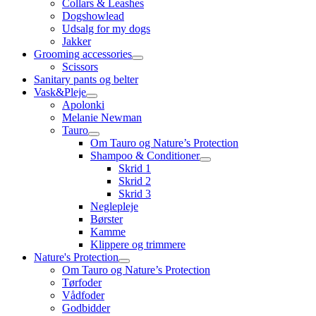
Collars & Leashes
Dogshowlead
Udsalg for my dogs
Jakker
Grooming accessories
Scissors
Sanitary pants og belter
Vask&Pleje
Apolonki
Melanie Newman
Tauro
Om Tauro og Nature’s Protection
Shampoo & Conditioner
Skrid 1
Skrid 2
Skrid 3
Neglepleje
Børster
Kamme
Klippere og trimmere
Nature's Protection
Om Tauro og Nature’s Protection
Tørfoder
Vådfoder
Godbidder