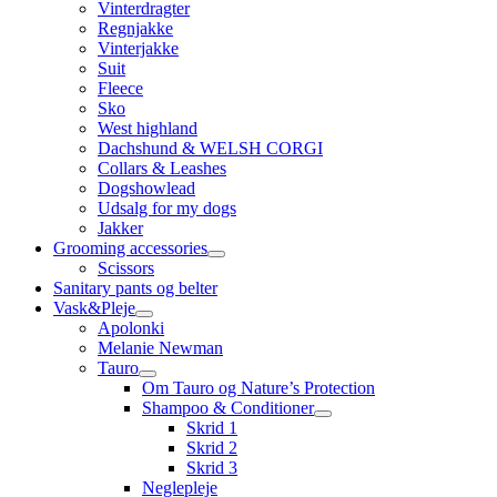
Vinterdragter
Regnjakke
Vinterjakke
Suit
Fleece
Sko
West highland
Dachshund & WELSH CORGI
Collars & Leashes
Dogshowlead
Udsalg for my dogs
Jakker
Grooming accessories
Scissors
Sanitary pants og belter
Vask&Pleje
Apolonki
Melanie Newman
Tauro
Om Tauro og Nature’s Protection
Shampoo & Conditioner
Skrid 1
Skrid 2
Skrid 3
Neglepleje