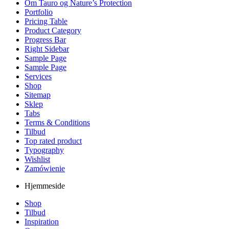
Om Tauro og Nature’s Protection
Portfolio
Pricing Table
Product Category
Progress Bar
Right Sidebar
Sample Page
Sample Page
Services
Shop
Sitemap
Sklep
Tabs
Terms & Conditions
Tilbud
Top rated product
Typography
Wishlist
Zamówienie
Hjemmeside
Shop
Tilbud
Inspiration