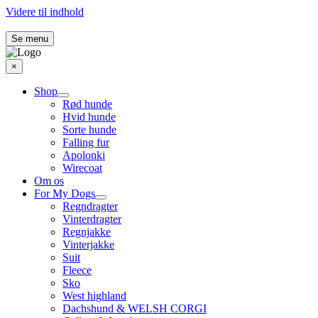
Videre til indhold
Se menu
×
Shop
Rød hunde
Hvid hunde
Sorte hunde
Falling fur
Apolonki
Wirecoat
Om os
For My Dogs
Regndragter
Vinterdragter
Regnjakke
Vinterjakke
Suit
Fleece
Sko
West highland
Dachshund & WELSH CORGI