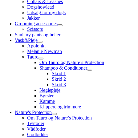
Collars & Leashes
Dogshowlead
Udsalg for my dogs
Jakker
Grooming accessories
Scissors
Sanitary pants og belter
Vask&Pleje
Apolonki
Melanie Newman
Tauro
Om Tauro og Nature’s Protection
Shampoo & Conditioner
Skrid 1
Skrid 2
Skrid 3
Neglepleje
Børster
Kamme
Klippere og trimmere
Nature's Protection
Om Tauro og Nature’s Protection
Tørfoder
Vådfoder
Godbidder