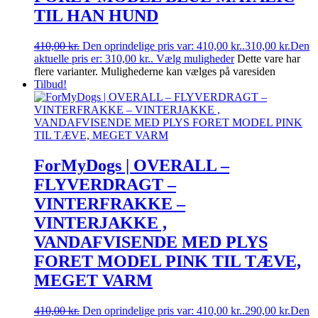
TIL HAN HUND
410,00
kr.
Den oprindelige pris var: 410,00 kr..
310,00
kr.
Den
aktuelle pris er: 310,00 kr..
Vælg muligheder
Dette vare har
flere varianter. Mulighederne kan vælges på varesiden
Tilbud!
ForMyDogs | OVERALL –
FLYVERDRAGT –
VINTERFRAKKE –
VINTERJAKKE ,
VANDAFVISENDE MED PLYS
FORET MODEL PINK TIL TÆVE,
MEGET VARM
410,00
kr.
Den oprindelige pris var: 410,00 kr..
290,00
kr.
Den