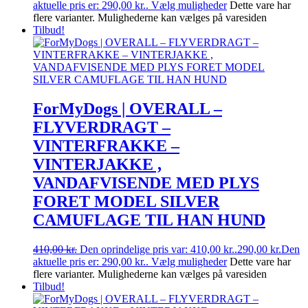
aktuelle pris er: 290,00 kr..
Vælg muligheder
Dette vare har
flere varianter. Mulighederne kan vælges på varesiden
Tilbud!
ForMyDogs | OVERALL –
FLYVERDRAGT –
VINTERFRAKKE –
VINTERJAKKE ,
VANDAFVISENDE MED PLYS
FORET MODEL SILVER
CAMUFLAGE TIL HAN HUND
410,00
kr.
Den oprindelige pris var: 410,00 kr..
290,00
kr.
Den
aktuelle pris er: 290,00 kr..
Vælg muligheder
Dette vare har
flere varianter. Mulighederne kan vælges på varesiden
Tilbud!