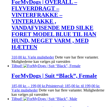
ForMyDogs | OVERALL –
FLYVERDRAGT –
VINTERFRAKKE –
VINTERJAKKE ,
VANDAFVISENDE MED SILKE
FORET MODEL BLUE TIL HAN
HUND, MEGET VARM , MED
HÆTTEN
310,00
kr.
Vælg muligheder
Dette vare har flere varianter.
Mulighederne kan vælges på varesiden
Tilbud!
ForMyDogs | Suit “Black”, Female
185,00
kr.
–
199,00
kr.
Prisinterval: 185,00 kr. til 199,00 kr.
Vælg muligheder
Dette vare har flere varianter. Mulighederne
kan vælges på varesiden
Tilbud!