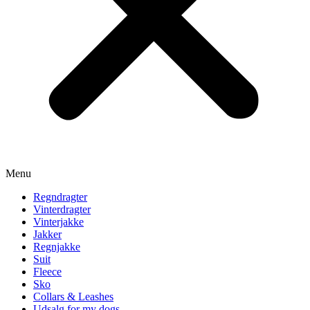
Menu
Regndragter
Vinterdragter
Vinterjakke
Jakker
Regnjakke
Suit
Fleece
Sko
Collars & Leashes
Udsalg for my dogs