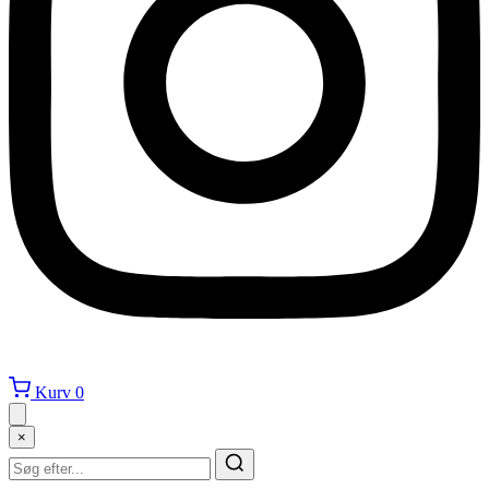
Kurv
0
×