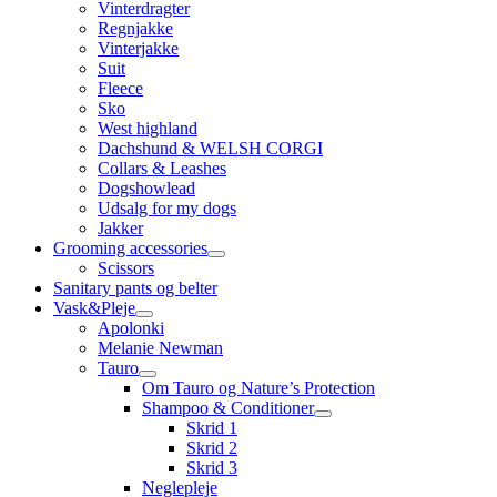
Vinterdragter
Regnjakke
Vinterjakke
Suit
Fleece
Sko
West highland
Dachshund & WELSH CORGI
Collars & Leashes
Dogshowlead
Udsalg for my dogs
Jakker
Grooming accessories
Scissors
Sanitary pants og belter
Vask&Pleje
Apolonki
Melanie Newman
Tauro
Om Tauro og Nature’s Protection
Shampoo & Conditioner
Skrid 1
Skrid 2
Skrid 3
Neglepleje