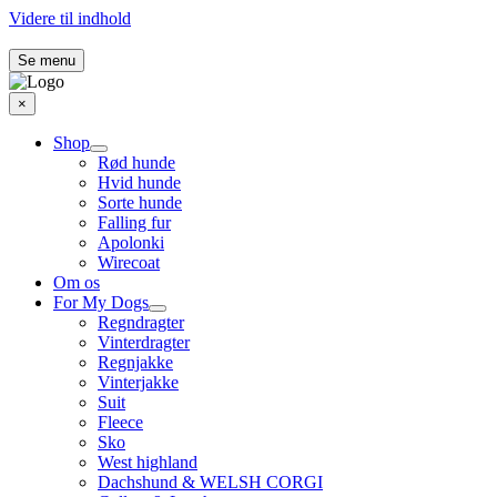
Videre til indhold
Se menu
×
Shop
Rød hunde
Hvid hunde
Sorte hunde
Falling fur
Apolonki
Wirecoat
Om os
For My Dogs
Regndragter
Vinterdragter
Regnjakke
Vinterjakke
Suit
Fleece
Sko
West highland
Dachshund & WELSH CORGI