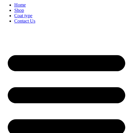
Home
Shop
Coat type
Contact Us