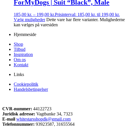
ForMyDogs | Suit “Black”, Male
185,00
kr.
–
199,00
kr.
Prisinterval: 185,00 kr. til 199,00 kr.
Vælg muligheder
Dette vare har flere varianter. Mulighederne
kan vælges på varesiden
Hjemmeside
Shop
Tilbud
Inspiration
Om os
Kontakt
Links
Cookiepolitik
Handelsbetingelser
CVR-nummer:
44122723
Juridisk adresse:
Vagtbanke 34, 7323
E-mail
whitestarsshopdk@gmail.com
Telefonnummer:
93923587, 31655564