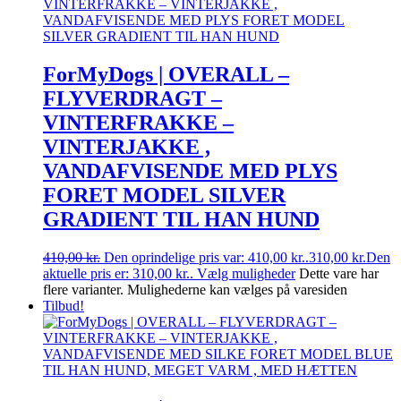
ForMyDogs | OVERALL –
FLYVERDRAGT –
VINTERFRAKKE –
VINTERJAKKE ,
VANDAFVISENDE MED PLYS
FORET MODEL SILVER
GRADIENT TIL HAN HUND
410,00
kr.
Den oprindelige pris var: 410,00 kr..
310,00
kr.
Den
aktuelle pris er: 310,00 kr..
Vælg muligheder
Dette vare har
flere varianter. Mulighederne kan vælges på varesiden
Tilbud!