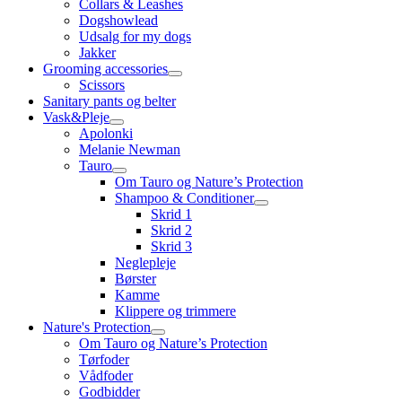
Collars & Leashes
Dogshowlead
Udsalg for my dogs
Jakker
Grooming accessories
Scissors
Sanitary pants og belter
Vask&Pleje
Apolonki
Melanie Newman
Tauro
Om Tauro og Nature’s Protection
Shampoo & Conditioner
Skrid 1
Skrid 2
Skrid 3
Neglepleje
Børster
Kamme
Klippere og trimmere
Nature's Protection
Om Tauro og Nature’s Protection
Tørfoder
Vådfoder
Godbidder