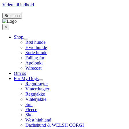
Videre til indhold
Se menu
×
Shop
Rød hunde
Hvid hunde
Sorte hunde
Falling fur
Apolonki
Wirecoat
Om os
For My Dogs
Regndragter
Vinterdragter
Regnjakke
Vinterjakke
Suit
Fleece
Sko
West highland
Dachshund & WELSH CORGI