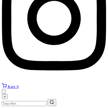
Kurv
0
×