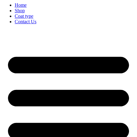
Home
Shop
Coat type
Contact Us