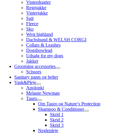
Vinterdragter
Regnjakke
Vinterjakke
Suit
Fleece
Sko
West highland
Dachshund & WELSH CORGI
Collars & Leashes
Dogshowlead
Udsalg for my dogs
Jakker
Grooming accessories
Scissors
Sanitary pants og belter
Vask&Pleje
Apolonki
Melanie Newman
Tauro
Om Tauro og Nature’s Protection
Shampoo & Conditioner
Skrid 1
Skrid 2
Skrid 3
Neglepleje