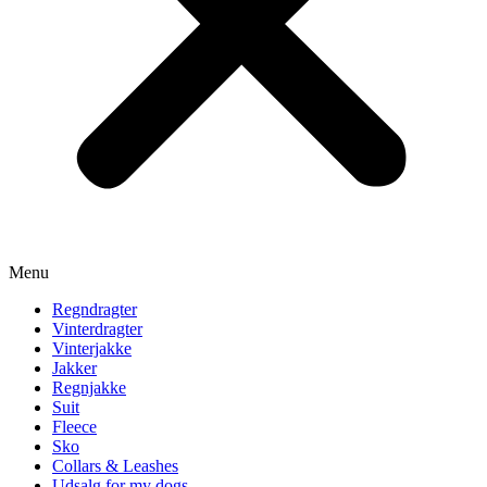
Menu
Regndragter
Vinterdragter
Vinterjakke
Jakker
Regnjakke
Suit
Fleece
Sko
Collars & Leashes
Udsalg for my dogs