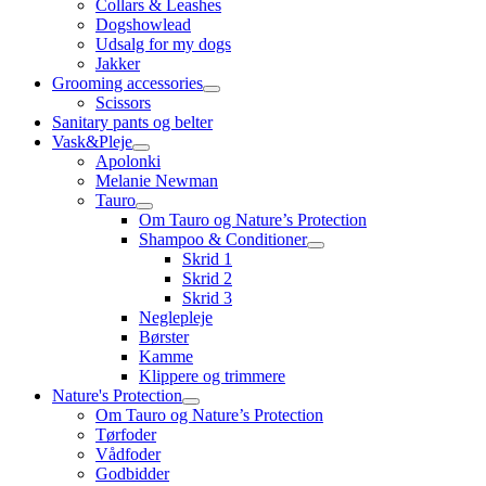
Collars & Leashes
Dogshowlead
Udsalg for my dogs
Jakker
Grooming accessories
Scissors
Sanitary pants og belter
Vask&Pleje
Apolonki
Melanie Newman
Tauro
Om Tauro og Nature’s Protection
Shampoo & Conditioner
Skrid 1
Skrid 2
Skrid 3
Neglepleje
Børster
Kamme
Klippere og trimmere
Nature's Protection
Om Tauro og Nature’s Protection
Tørfoder
Vådfoder
Godbidder