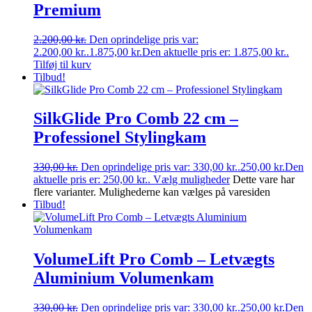
Premium
2.200,00
kr.
Den oprindelige pris var:
2.200,00 kr..
1.875,00
kr.
Den aktuelle pris er: 1.875,00 kr..
Tilføj til kurv
Tilbud!
SilkGlide Pro Comb 22 cm –
Professionel Stylingkam
330,00
kr.
Den oprindelige pris var: 330,00 kr..
250,00
kr.
Den
aktuelle pris er: 250,00 kr..
Vælg muligheder
Dette vare har
flere varianter. Mulighederne kan vælges på varesiden
Tilbud!
VolumeLift Pro Comb – Letvægts
Aluminium Volumenkam
330,00
kr.
Den oprindelige pris var: 330,00 kr..
250,00
kr.
Den