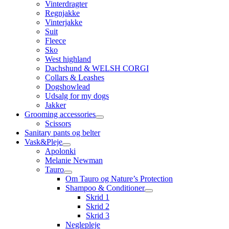
Vinterdragter
Regnjakke
Vinterjakke
Suit
Fleece
Sko
West highland
Dachshund & WELSH CORGI
Collars & Leashes
Dogshowlead
Udsalg for my dogs
Jakker
Grooming accessories
Scissors
Sanitary pants og belter
Vask&Pleje
Apolonki
Melanie Newman
Tauro
Om Tauro og Nature’s Protection
Shampoo & Conditioner
Skrid 1
Skrid 2
Skrid 3
Neglepleje