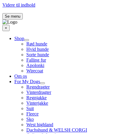
Videre til indhold
Se menu
×
Shop
Rød hunde
Hvid hunde
Sorte hunde
Falling fur
Apolonki
Wirecoat
Om os
For My Dogs
Regndragter
Vinterdragter
Regnjakke
Vinterjakke
Suit
Fleece
Sko
West highland
Dachshund & WELSH CORGI