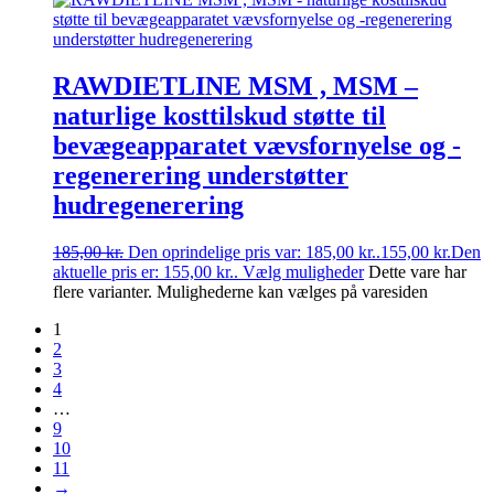
RAWDIETLINE MSM , MSM –
naturlige kosttilskud støtte til
bevægeapparatet vævsfornyelse og -
regenerering understøtter
hudregenerering
185,00
kr.
Den oprindelige pris var: 185,00 kr..
155,00
kr.
Den
aktuelle pris er: 155,00 kr..
Vælg muligheder
Dette vare har
flere varianter. Mulighederne kan vælges på varesiden
1
2
3
4
…
9
10
11
→