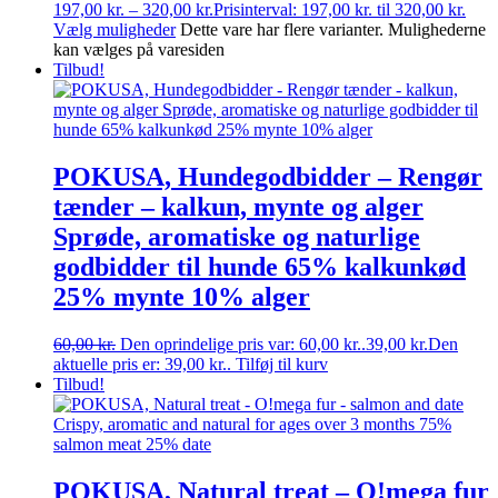
197,00
kr.
–
320,00
kr.
Prisinterval: 197,00 kr. til 320,00 kr.
Vælg muligheder
Dette vare har flere varianter. Mulighederne
kan vælges på varesiden
Tilbud!
POKUSA, Hundegodbidder – Rengør
tænder – kalkun, mynte og alger
Sprøde, aromatiske og naturlige
godbidder til hunde 65% kalkunkød
25% mynte 10% alger
60,00
kr.
Den oprindelige pris var: 60,00 kr..
39,00
kr.
Den
aktuelle pris er: 39,00 kr..
Tilføj til kurv
Tilbud!
POKUSA, Natural treat – O!mega fur