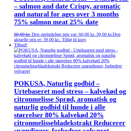
– salmon and date Crispy, aromatic
and natural for ages over 3 months
75% salmon meat 25% date
60,00
kr.
Den oprindelige pris var: 60,00 kr..
39,00
kr.
Den
aktuelle pris er: 39,00 kr..
Tilføj til kurv
Tilbud!
POKUSA, Naturlig godbid –
Urtebaseret mod stress – kalvekød og
citronmelisse Sprød, aromatisk og
naturlig godbid til hunde i alle
størrelser 80% kalvekød 20%
citronmelissebladekstrakt Reducerer
spændinger, forbedrer velværet