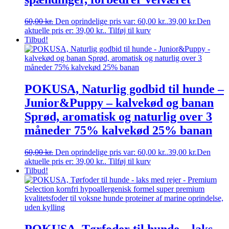
60,00
kr.
Den oprindelige pris var: 60,00 kr..
39,00
kr.
Den
aktuelle pris er: 39,00 kr..
Tilføj til kurv
Tilbud!
POKUSA, Naturlig godbid til hunde –
Junior&Puppy – kalvekød og banan
Sprød, aromatisk og naturlig over 3
måneder 75% kalvekød 25% banan
60,00
kr.
Den oprindelige pris var: 60,00 kr..
39,00
kr.
Den
aktuelle pris er: 39,00 kr..
Tilføj til kurv
Tilbud!