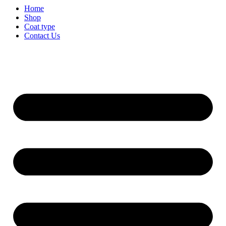
Home
Shop
Coat type
Contact Us