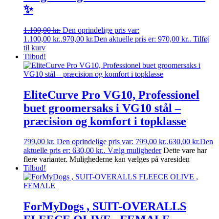
✨
1.100,00
kr.
Den oprindelige pris var:
1.100,00 kr..
970,00
kr.
Den aktuelle pris er: 970,00 kr..
Tilføj
til kurv
Tilbud!
EliteCurve Pro VG10, Professionel
buet groomersaks i VG10 stål –
præcision og komfort i topklasse
799,00
kr.
Den oprindelige pris var: 799,00 kr..
630,00
kr.
Den
aktuelle pris er: 630,00 kr..
Vælg muligheder
Dette vare har
flere varianter. Mulighederne kan vælges på varesiden
Tilbud!
ForMyDogs , SUIT-OVERALLS