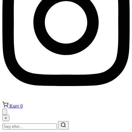
Kurv
0
×