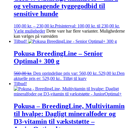
og velsmagende tyggegodbid til
sensitive hunde
100,00
kr.
–
230,00
kr.
Prisinterval: 100,00 kr. til 230,00 kr.
Vælg muligheder
Dette vare har flere varianter. Mulighederne
kan vælges på varesiden
Tilbud!
Pokusa BreedingLine – Senior
Optimal+ 300 g
560,00
kr.
Den oprindelige pris var: 560,00 kr..
529,00
kr.
Den
aktuelle pris er: 529,00 kr..
Tilføj til kurv
Tilbud!
Pokusa – BreedingLine, Multivitamin
til hvalpe: Dagligt mineralfoder og
D3-vitamin til vækststøtte –