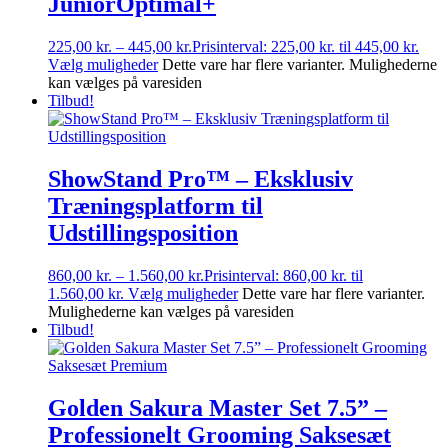
JuniorOptimal+
225,00
kr.
–
445,00
kr.
Prisinterval: 225,00 kr. til 445,00 kr.
Vælg muligheder
Dette vare har flere varianter. Mulighederne
kan vælges på varesiden
Tilbud!
ShowStand Pro™ – Eksklusiv
Træningsplatform til
Udstillingsposition
860,00
kr.
–
1.560,00
kr.
Prisinterval: 860,00 kr. til
1.560,00 kr.
Vælg muligheder
Dette vare har flere varianter.
Mulighederne kan vælges på varesiden
Tilbud!
Golden Sakura Master Set 7.5” –
Professionelt Grooming Saksesæt