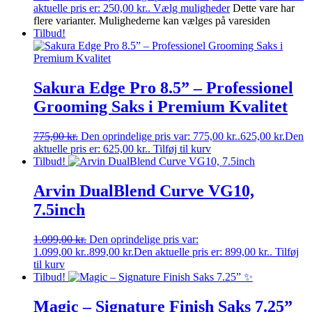
aktuelle pris er: 250,00 kr..
Vælg muligheder
Dette vare har
flere varianter. Mulighederne kan vælges på varesiden
Tilbud!
Sakura Edge Pro 8.5” – Professionel
Grooming Saks i Premium Kvalitet
775,00
kr.
Den oprindelige pris var: 775,00 kr..
625,00
kr.
Den
aktuelle pris er: 625,00 kr..
Tilføj til kurv
Tilbud!
Arvin DualBlend Curve VG10,
7.5inch
1.099,00
kr.
Den oprindelige pris var:
1.099,00 kr..
899,00
kr.
Den aktuelle pris er: 899,00 kr..
Tilføj
til kurv
Tilbud!
Magic – Signature Finish Saks 7.25”