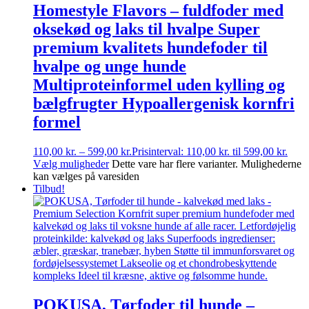
Homestyle Flavors – fuldfoder med
oksekød og laks til hvalpe Super
premium kvalitets hundefoder til
hvalpe og unge hunde
Multiproteinformel uden kylling og
bælgfrugter Hypoallergenisk kornfri
formel
110,00
kr.
–
599,00
kr.
Prisinterval: 110,00 kr. til 599,00 kr.
Vælg muligheder
Dette vare har flere varianter. Mulighederne
kan vælges på varesiden
Tilbud!
POKUSA, Tørfoder til hunde –