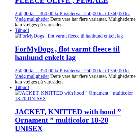
FLEECE OLIVE , FEMALE
250,00
kr.
–
360,00
kr.
Prisinterval: 250,00 kr. til 360,00 kr.
Vælg muligheder
Dette vare har flere varianter. Mulighederne
kan vælges på varesiden
Tilbud!
ForMyDogs , flot varmt fleece til
hanhund enkelt lag
250,00
kr.
–
350,00
kr.
Prisinterval: 250,00 kr. til 350,00 kr.
Vælg muligheder
Dette vare har flere varianter. Mulighederne
kan vælges på varesiden
Tilbud!
JACKET, KNITTED with hood ”
Ornament ” multicolor 18-20
UNISEX