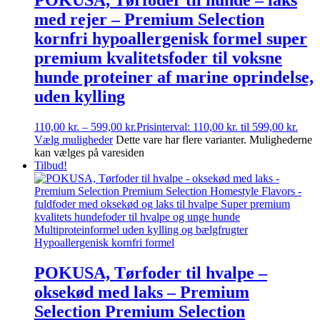
POKUSA, Tørfoder til hunde – laks
med rejer – Premium Selection
kornfri hypoallergenisk formel super
premium kvalitetsfoder til voksne
hunde proteiner af marine oprindelse,
uden kylling
110,00
kr.
–
599,00
kr.
Prisinterval: 110,00 kr. til 599,00 kr.
Vælg muligheder
Dette vare har flere varianter. Mulighederne
kan vælges på varesiden
Tilbud!
POKUSA, Tørfoder til hvalpe –
oksekød med laks – Premium
Selection Premium Selection