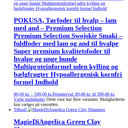
POKUSA, Tørfoder til hvalp – lam
med and – Premium Selection
Premium Selection Swojskie Smaki –
fuldfoder med lam og and til hvalpe
Super premium kvalitetsfoder til
hvalpe og unge hunde
Multiproteinformel uden kylling og
bælgfrugter Hypoallergenisk kornfri
formel Indhold
89,00
kr.
–
599,00
kr.
Prisinterval: 89,00 kr. til 599,00 kr.
Vælg muligheder
Dette vare har flere varianter. Mulighederne
kan vælges på varesiden
Tilbud!
MagieDiAngelica Green Clay